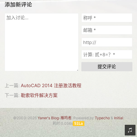
添加新评论
网友情怀
链接
Nav
归档
留言
提交评论
上一篇:
AutoCAD 2014 注册激活教程
下一篇:
勒索软件解决方案
©2003-2026
Yaner's Blog-雁鸣者
. Powered by
Typecho
&
Initial
.
耗时:0.056s
51La