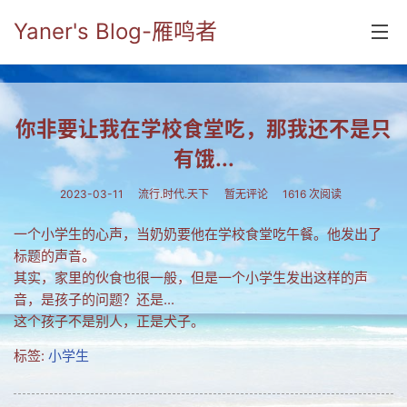
Yaner's Blog-雁鸣者
首页
你非要让我在学校食堂吃，那我还不是只
分类
有饿...
yaner online
2023-03-11
流行.时代.天下
暂无评论
1616 次阅读
毕业留言册
一个小学生的心声，当奶奶要他在学校食堂吃午餐。他发出了
流年
标题的声音。
其实，家里的伙食也很一般，但是一个小学生发出这样的声
五笔难啊
音，是孩子的问题？还是...
这个孩子不是别人，正是犬子。
流行.时代.天下
标签:
小学生
网络新事物
收藏.经典