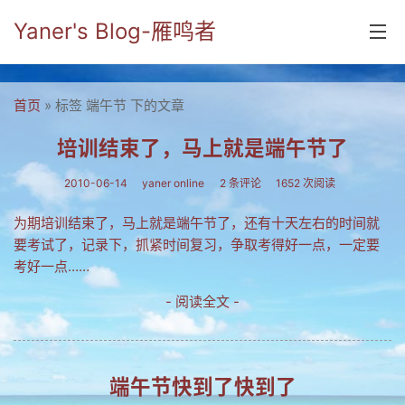
Yaner's Blog-雁鸣者
首页
首页
» 标签 端午节 下的文章
分类
培训结束了，马上就是端午节了
yaner online
2010-06-14
yaner online
2 条评论
1652 次阅读
毕业留言册
为期培训结束了，马上就是端午节了，还有十天左右的时间就
要考试了，记录下，抓紧时间复习，争取考得好一点，一定要
流年
考好一点……
五笔难啊
- 阅读全文 -
流行.时代.天下
网络新事物
端午节快到了快到了
收藏.经典