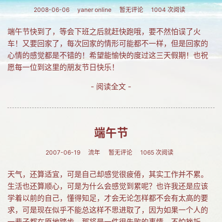
2008-06-06
yaner online
暂无评论
1004 次阅读
网友情怀
端午节快到了，等会下班之后就赶快跑哦，要不然怕误了火
链接
车！又要回家了，每次回家的情形可能都不一样，但是回家的
Nav
心情的感觉都是不错的！希望能愉快的度过这三天假期！也祝
愿每一位到这里的朋友节日快乐！
归档
- 阅读全文 -
留言
端午节
2007-06-19
流年
暂无评论
1065 次阅读
天气，还算适宜，可是自己却感觉很疲倦，其实工作并不累。
生活也还算顺心，可是为什么会感觉到累呢？也许我还是应该
学着以前的自己，懂得知足，才会无论怎样都不会有太高的要
求，可是现在似乎不能总这样不思进取了，因为如果一个人的
一辈子都在原地踏步，那将是一件很失败的事情，不怕挫折，