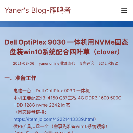
Yaner's Blog-雁鸣者
首页
Dell OptiPlex 9030 一体机用NVMe固态
分类
盘装win10系统配合四叶草（clover）
yaner online
2021-03-06
yaner online
,
收藏.经典
5 条评论
5212 次阅读
毕业留言册
一、准备工作
流年
电脑一台：Dell OptiPlex 9030 一体机
五笔难啊
本机主要配置:i3-4150 Q87主板 4G DDR3 1600 500G
HDD 128G nvme 2242 固态
流行.时代.天下
（固态硬盘链接：
网络新事物
https://item.jd.com/42221413339.html
）
微PE启动U盘一个（需事先准备win10系统镜像）
收藏.经典