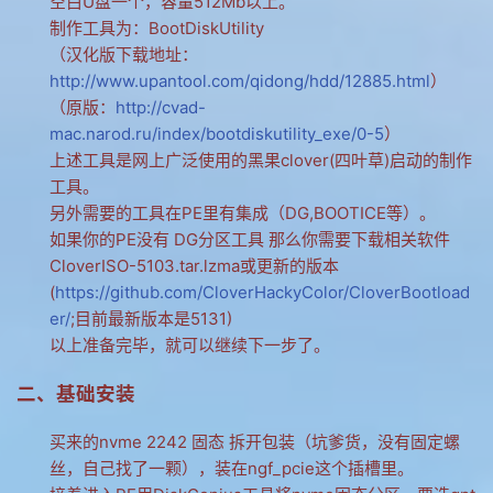
空白U盘一个，容量512Mb以上。
制作工具为：BootDiskUtility
网友情怀
（汉化版下载地址：
链接
http://www.upantool.com/qidong/hdd/12885.html
）
（原版：
http://cvad-
Nav
mac.narod.ru/index/bootdiskutility_exe/0-5
）
上述工具是网上广泛使用的黑果clover(四叶草)启动的制作
归档
工具。
留言
另外需要的工具在PE里有集成（DG,BOOTICE等）。
如果你的PE没有 DG分区工具 那么你需要下载相关软件
CloverISO-5103.tar.lzma或更新的版本
(
https://github.com/CloverHackyColor/CloverBootload
er/
;目前最新版本是5131)
以上准备完毕，就可以继续下一步了。
二、基础安装
买来的nvme 2242 固态 拆开包装（坑爹货，没有固定螺
丝，自己找了一颗），装在ngf_pcie这个插槽里。