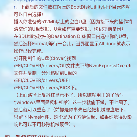
r
，下载后的文件放在解压的BootDiskUtility同个目录内就
可以自由选择）
插入你准备的512Mb以上的空白U盘（因为接下来的操作将
清空你的U盘数据，U盘如有重要数据，切记提前备份）
在BDUtility软件的Destination Disk窗口内选中你的U盘，
然后选择Format,等待一会儿，当界面显示All done就表示
操作已经完成。
打开刚制作的U盘(Clover)找到
/EFI/CLOVER/drivers/Off文件夹下的NvmExpressDxe.efi
文件并复制，分别粘贴到U盘的
/EFI/CLOVER/drivers/UEFI
/EFI/CLOVER/drivers/BIOS下。
（上面路径上反斜杠显示不了，所以嘛就用正的了哈^-
^,windows里面是反斜杠哈）这一步就偷下懒，不上图了。
然后就可以重启了（前提是你事先已经把机械硬盘取下，
只留下Nvme固件，这个是为了方便认盘，如果你觉得没影
响也可以不用移除机械硬盘）。