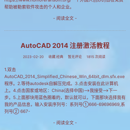
帮助被勒索软件攻击的个人和企业。
- 阅读全文 -
AutoCAD 2014 注册激活教程
2023-02-20
收藏.经典
暂无评论
1815 次阅读
1.双击
AutoCAD_2014_Simplified_Chinese_Win_64bit_dlm.sfx.exe
程序。2.等待autodesk自解压完成。3.点击安装在此计算机
上。4.点击国家或地区：China(选择中国)-->我接受-->下一
步。5.上面那块用蓝色圈着的，默认就可以，下面那块选择我有
我的产品信息，输入安装序列号：系列号①666-69696969,系
列号② 667-
- 阅读全文 -