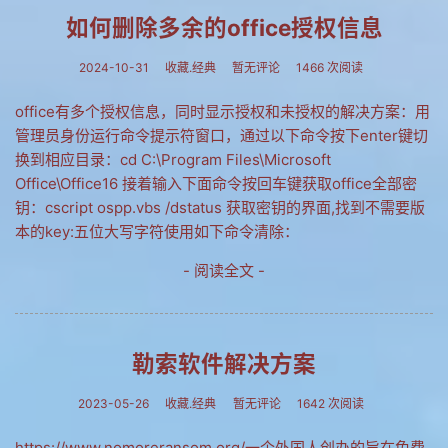
如何删除多余的office授权信息
网友情怀
链接
2024-10-31
收藏.经典
暂无评论
1466 次阅读
Nav
office有多个授权信息，同时显示授权和未授权的解决方案：用
管理员身份运行命令提示符窗口，通过以下命令按下enter键切
归档
换到相应目录：cd C:\Program Files\Microsoft
Office\Office16 接着输入下面命令按回车键获取office全部密
留言
钥：cscript ospp.vbs /dstatus 获取密钥的界面,找到不需要版
本的key:五位大写字符使用如下命令清除：
- 阅读全文 -
勒索软件解决方案
2023-05-26
收藏.经典
暂无评论
1642 次阅读
https://www.nomoreransom.org/一个外国人创办的旨在免费