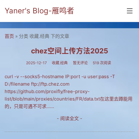
Yaner's Blog-雁鸣者
首页
首页
» 分类 收藏.经典 下的文章
分类
chez空间上传方法2025
yaner online
2025-12-17
收藏.经典
暂无评论
519 次阅读
毕业留言册
curl -v --socks5-hostname IP:port -u user:pass -T
D:/filename ftp://ftp.chez.com
流年
https://github.com/proxifly/free-proxy-
五笔难啊
list/blob/main/proxies/countries/FR/data.txt在这里去蹲能用
的，只是可遇不可求……
流行.时代.天下
- 阅读全文 -
网络新事物
收藏.经典