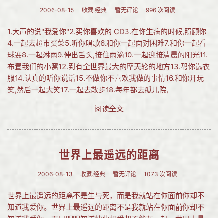
2006-08-15
收藏.经典
暂无评论
996 次阅读
1.大声的说"我爱你"2.买你喜欢的 CD3.在你生病的时候,照顾你
4.一起去超市买菜5.听你唱歌6.和你一起面对困难7.和你一起看
球赛8.一起淋雨9.伸出舌头,接住雨滴10.一起迎接清晨的阳光11.
布置我们的小窝12.到有全世界最大的摩天轮的地方13.帮你选衣
服14.认真的听你说话15.不做你不喜欢我做的事情16.和你开玩
笑,然后一起大笑17.一起去散步18.每年都去孤儿院,
- 阅读全文 -
世界上最遥远的距离
2006-08-13
收藏.经典
暂无评论
1073 次阅读
世界上最遥远的距离不是生与死，而是我就站在你面前你却不
知道我爱你。世界上最遥远的距离不是我就站在你面前你却不