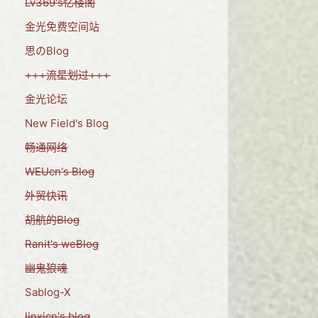
Lv369's忆楼阁
金光免费空间站
思のBlog
+++流星划过+++
金光论坛
New Field's Blog
畅通网络
WEUcn's Blog
外贸快讯
胡航的Blog
Ranit's weBlog
幽鬼狼魂
Sablog-X
linxicn's blog