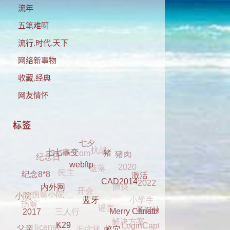
流年
五笔难啊
流行.时代.天下
网络新事物
收藏.经典
网友情怀
标签
抗战
phpidc.com
七夕
遗落
猪肉
纪念日
2020
民主
七七事变
猪
肺炎
开会
2022
拐翁小院
激活
webftp
纪念8*8
小学生
谣言
三人行
拐翁
CAD2014
小院
解决方案
内外网
无症状
圣诞快乐
license
LoginCaptcha
Merry Christmas
蓝牙
dell 2330
2017