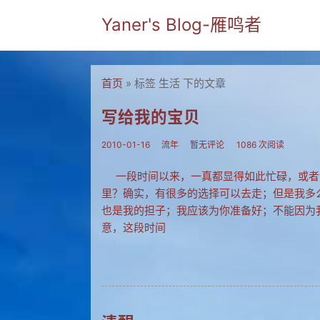
Yaner's Blog-雁鸣者
首页
» 标签 生活 下的文章
写给我的宝贝
2010-01-16
流年
暂无评论
1086 次阅读
一段时间以来，一真都显得如此忙碌，或者
里？确实，有很多的选择可以去走；但是我多
也是我的担子；我应该为你准备好；不能因为
意，这段时间