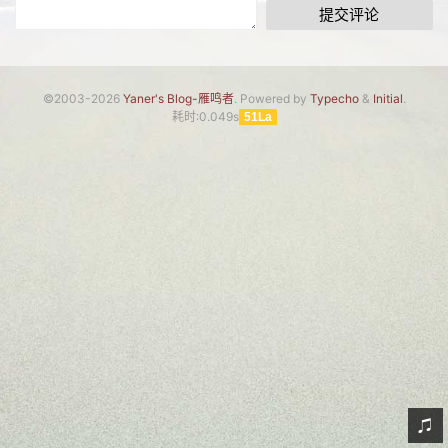
提交评论
网友情怀
链接
©2003-2026
Yaner's Blog-雁鸣者
. Powered by
Typecho
&
Initial
.
Nav
耗时:0.049s
51La
归档
留言