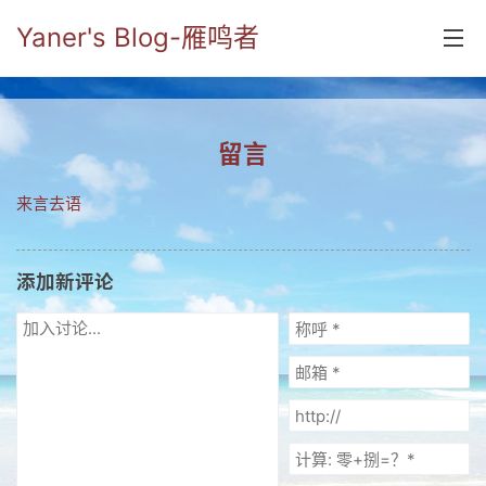
Yaner's Blog-雁鸣者
首页
留言
分类
来言去语
yaner online
毕业留言册
添加新评论
流年
五笔难啊
流行.时代.天下
网络新事物
收藏.经典