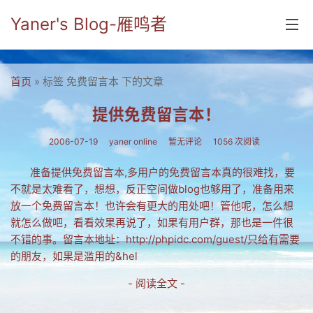
Yaner's Blog-雁鸣者
首页
首页
» 标签 免费留言本 下的文章
分类
提供免费留言本！
yaner online
2006-07-19
yaner online
暂无评论
1056 次阅读
毕业留言册
准备提供免费留言本,多用户的免费留言本真的很难找，要
不就是太难看了，想想，反正空间做blog也够用了，准备用来
流年
放一个免费留言本！也许会有更大的用处吧！管他呢，怎么想
五笔难啊
就怎么做吧，看看效果再说了，如果有用户群，那也是一件很
不错的事。留言本地址：http://phpidc.com/guest/只给有需要
流行.时代.天下
的朋友，如果是滥用的&hel
网络新事物
- 阅读全文 -
收藏.经典