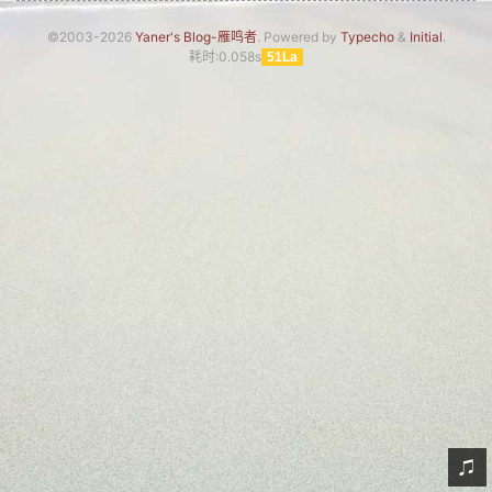
网友情怀
©2003-2026
Yaner's Blog-雁鸣者
. Powered by
Typecho
&
Initial
.
耗时:0.058s
51La
链接
Nav
归档
留言