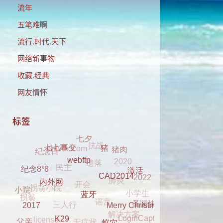
流年
五笔难啊
流行.时代.天下
网络新事物
收藏.经典
网友情怀
标签
抗战
七夕
phpidc.com
遗落
猪肉
纪念日
2020
民主
七七事变
猪
肺炎
开会
2022
拐翁小院
webftp
激活
纪念8*8
小学生
谣言
三人行
CAD2014
拐翁
小院
解决方案
内外网
无症状
圣诞快乐
license
LoginCaptcha
Merry Christmas
蓝牙
dell 2330
2017