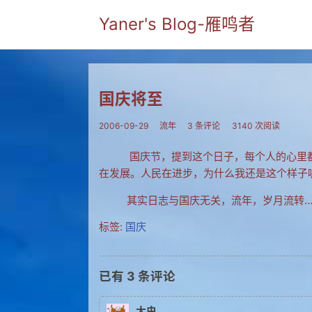
Yaner's Blog-雁鸣者
国庆将至
2006-09-29
流年
3 条评论
3140 次阅读
国庆节，提到这个日子，每个人的心里都有
在发展。人民在进步，为什么我还是这个样子
其实日志与国庆无关，流年，岁月流转
标签:
国庆
已有
3
条评论
大虫