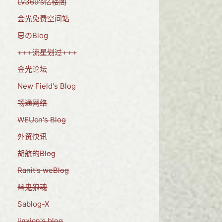
Lv369's忆楼阁
金光免费空间站
思のBlog
+++流星划过+++
金光论坛
New Field's Blog
畅通网络
WEUcn's Blog
外贸快讯
胡航的Blog
Ranit's weBlog
幽鬼狼魂
Sablog-X
linxicn's blog