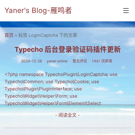
Yaner's Blog-雁鸣者
首页
首页
» 标签 LoginCaptcha 下的文章
分类
Typecho 后台登录验证码插件更新
yaner online
2024-12-28
yaner online
暂无评论
1497 次阅读
毕业留言册
<?php namespace TypechoPlugin\LoginCaptcha; use
Typecho\Common; use Typecho\Cookie; use
流年
Typecho\Plugin\PluginInterface; use
五笔难啊
Typecho\Widget\Helper\Form; use
Typecho\Widget\Helper\Form\Element\Select
流行.时代.天下
- 阅读全文 -
网络新事物
收藏.经典