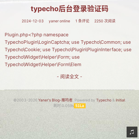
typecho后台登录验证码
网友情怀
链接
2024-12-03
yaner online
1 条评论
2250 次阅读
Nav
Plugin.php<?php namespace
TypechoPlugin\LoginCaptcha; use Typecho\Common; use
归档
Typecho\Cookie; use Typecho\Plugin\PluginInterface; use
Typecho\Widget\Helper\Form; use
留言
Typecho\Widget\Helper\Form\Elem
- 阅读全文 -
©2003-2026
Yaner's Blog-雁鸣者
. Powered by
Typecho
&
Initial
.
耗时:0.059s
51La