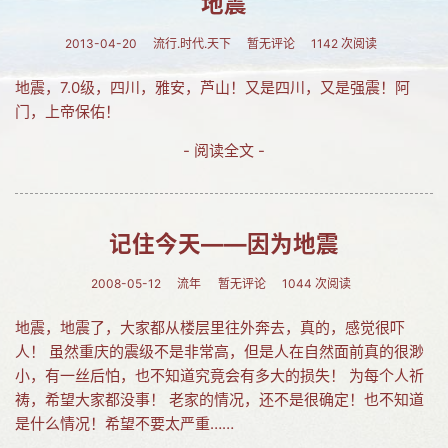
地震
网友情怀
2013-04-20
流行.时代.天下
暂无评论
1142 次阅读
链接
地震，7.0级，四川，雅安，芦山！又是四川，又是强震！阿
Nav
门，上帝保佑！
归档
- 阅读全文 -
留言
记住今天——因为地震
2008-05-12
流年
暂无评论
1044 次阅读
地震，地震了，大家都从楼层里往外奔去，真的，感觉很吓
人！ 虽然重庆的震级不是非常高，但是人在自然面前真的很渺
小，有一丝后怕，也不知道究竟会有多大的损失！ 为每个人祈
祷，希望大家都没事！ 老家的情况，还不是很确定！也不知道
是什么情况！希望不要太严重……