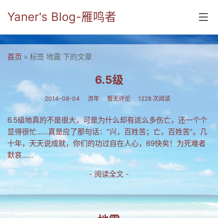
Yaner's Blog-雁鸣者
首页
首页
» 标签 地震 下的文章
分类
6.5级
yaner online
2014-08-04
流年
暂无评论
1228 次阅读
毕业留言册
6.5级地真的不是很大，可是为什么却有这么多伤亡，还一个个
显得很忙……真是应了那句话：“兴，百姓苦；亡，百姓苦”。几
流年
十年，天天说成就，你们的功过自在人心，69快矣！为死难者
五笔难啊
默哀……
流行.时代.天下
- 阅读全文 -
网络新事物
收藏.经典