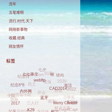
流年
五笔难啊
流行.时代.天下
网络新事物
收藏.经典
网友情怀
标签
抗战
七夕
phpidc.com
遗落
猪肉
纪念日
2020
民主
七七事变
猪
肺炎
开会
2022
拐翁小院
webftp
激活
纪念8*8
小学生
谣言
三人行
CAD2014
拐翁
小院
解决方案
内外网
圣诞快乐
无症状
license
LoginCaptcha
蓝牙
Merry Christmas
dell 2330
2017