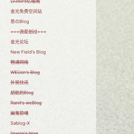
Lv369's忆楼阁
金光免费空间站
思のBlog
+++流星划过+++
金光论坛
New Field's Blog
畅通网络
WEUcn's Blog
外贸快讯
胡航的Blog
Ranit's weBlog
幽鬼狼魂
Sablog-X
linxicn's blog