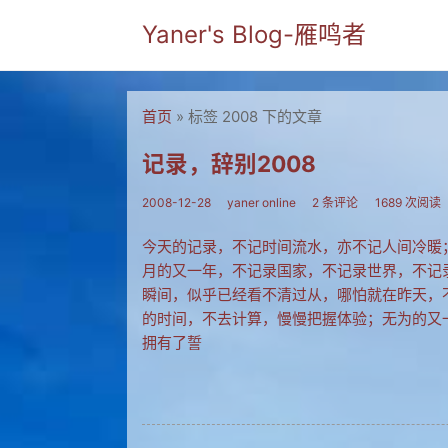
Yaner's Blog-雁鸣者
首页
» 标签 2008 下的文章
记录，辞别2008
2008-12-28
yaner online
2 条评论
1689 次阅读
今天的记录，不记时间流水，亦不记人间冷暖
月的又一年，不记录国家，不记录世界，不记
瞬间，似乎已经看不清过从，哪怕就在昨天，
的时间，不去计算，慢慢把握体验；无为的又
拥有了誓