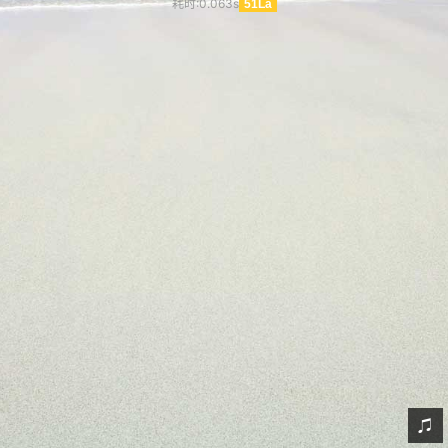
耗时:0.063s
51La
网友情怀
链接
Nav
归档
留言