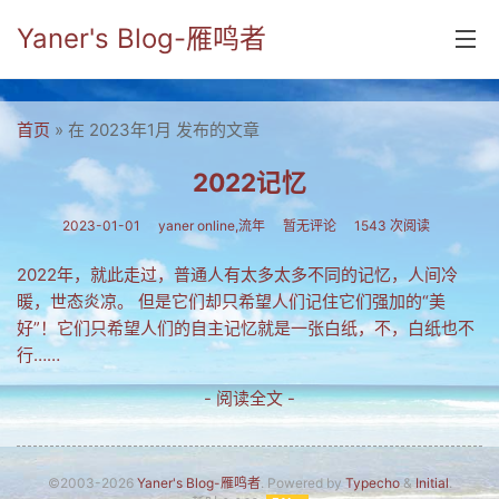
Yaner's Blog-雁鸣者
首页
首页
» 在 2023年1月 发布的文章
分类
2022记忆
yaner online
2023-01-01
yaner online,流年
暂无评论
1543 次阅读
毕业留言册
2022年，就此走过，普通人有太多太多不同的记忆，人间冷
暖，世态炎凉。 但是它们却只希望人们记住它们强加的“美
流年
好”！它们只希望人们的自主记忆就是一张白纸，不，白纸也不
五笔难啊
行……
流行.时代.天下
- 阅读全文 -
网络新事物
收藏.经典
©2003-2026
Yaner's Blog-雁鸣者
. Powered by
Typecho
&
Initial
.