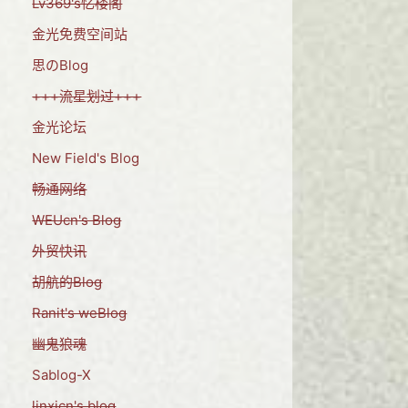
Lv369's忆楼阁
金光免费空间站
思のBlog
+++流星划过+++
金光论坛
New Field's Blog
畅通网络
WEUcn's Blog
外贸快讯
胡航的Blog
Ranit's weBlog
幽鬼狼魂
Sablog-X
linxicn's blog