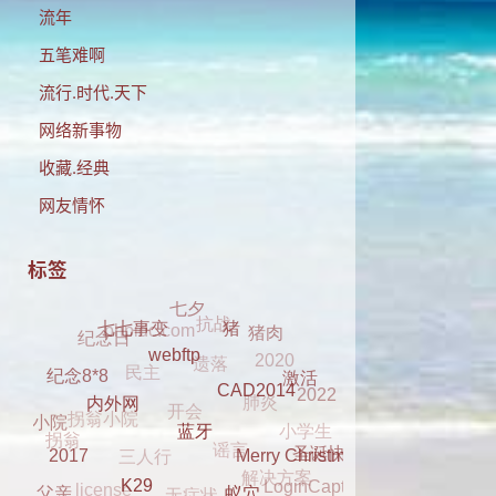
流年
五笔难啊
流行.时代.天下
网络新事物
收藏.经典
网友情怀
标签
抗战
phpidc.com
七夕
遗落
猪肉
民主
2020
纪念日
七七事变
猪
肺炎
开会
2022
拐翁小院
激活
webftp
谣言
小学生
纪念8*8
三人行
拐翁
CAD2014
解决方案
小院
无症状
圣诞快乐
内外网
license
LoginCaptcha
Merry Christmas
dell 2330
蓝牙