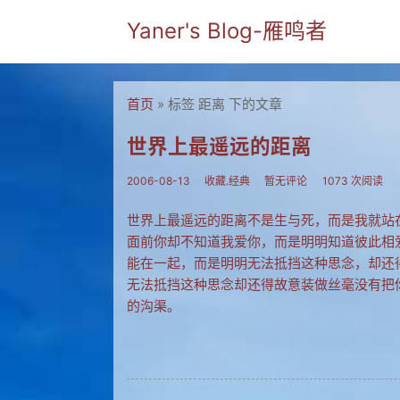
Yaner's Blog-雁鸣者
首页
» 标签 距离 下的文章
世界上最遥远的距离
2006-08-13
收藏.经典
暂无评论
1073 次阅读
世界上最遥远的距离不是生与死，而是我就站
面前你却不知道我爱你，而是明明知道彼此相
能在一起，而是明明无法抵挡这种思念，却还
无法抵挡这种思念却还得故意装做丝毫没有把
的沟渠。