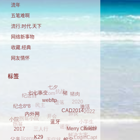
流年
五笔难啊
流行.时代.天下
网络新事物
收藏.经典
网友情怀
标签
抗战
七夕
phpidc.com
遗落
猪肉
纪念日
2020
民主
七七事变
猪
肺炎
开会
2022
拐翁小院
webftp
激活
纪念8*8
小学生
谣言
三人行
CAD2014
拐翁
小院
解决方案
内外网
无症状
圣诞快乐
license
LoginCaptcha
蓝牙
Merry Christmas
dell 2330
2017