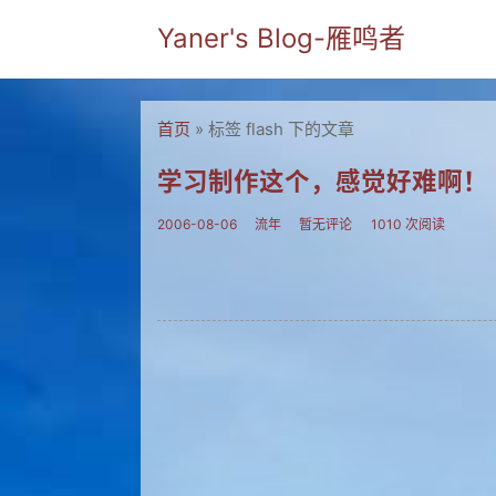
Yaner's Blog-雁鸣者
首页
» 标签 flash 下的文章
学习制作这个，感觉好难啊！
2006-08-06
流年
暂无评论
1010 次阅读