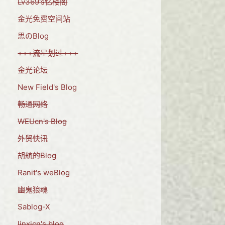
Lv369's忆楼阁
金光免费空间站
思のBlog
+++流星划过+++
金光论坛
New Field's Blog
畅通网络
WEUcn's Blog
外贸快讯
胡航的Blog
Ranit's weBlog
幽鬼狼魂
Sablog-X
linxicn's blog