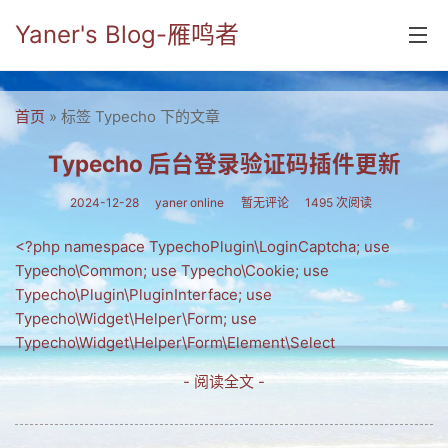
Yaner's Blog-雁鸣者
首页
首页
» 标签 Typecho 下的文章
分类
Typecho 后台登录验证码插件更新
yaner online
2024-12-28
yaner online
暂无评论
1495 次阅读
毕业留言册
<?php namespace TypechoPlugin\LoginCaptcha; use
Typecho\Common; use Typecho\Cookie; use
流年
Typecho\Plugin\PluginInterface; use
五笔难啊
Typecho\Widget\Helper\Form; use
Typecho\Widget\Helper\Form\Element\Select
流行.时代.天下
- 阅读全文 -
网络新事物
收藏.经典