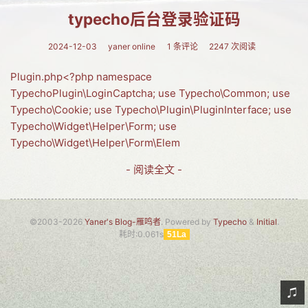
typecho后台登录验证码
网友情怀
链接
2024-12-03
yaner online
1 条评论
2247 次阅读
Nav
Plugin.php<?php namespace
TypechoPlugin\LoginCaptcha; use Typecho\Common; use
归档
Typecho\Cookie; use Typecho\Plugin\PluginInterface; use
Typecho\Widget\Helper\Form; use
留言
Typecho\Widget\Helper\Form\Elem
- 阅读全文 -
©2003-2026
Yaner's Blog-雁鸣者
. Powered by
Typecho
&
Initial
.
耗时:0.061s
51La