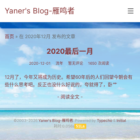
Yaner's Blog-雁鸣者
首页
首页
» 在 2020年12月 发布的文章
分类
2020最后一月
yaner online
2020-12-01
流年
暂无评论
1650 次阅读
毕业留言册
12月了，今年又将成为历史。希望60年后的人们回望今朝会有
些什么思考吧。反正也没什么好说的，夸就得了，卧艹
流年
- 阅读全文 -
五笔难啊
流行.时代.天下
©2003-2026
Yaner's Blog-雁鸣者
. Powered by
Typecho
&
Initial
.
网络新事物
耗时:0.056s
51La
收藏.经典