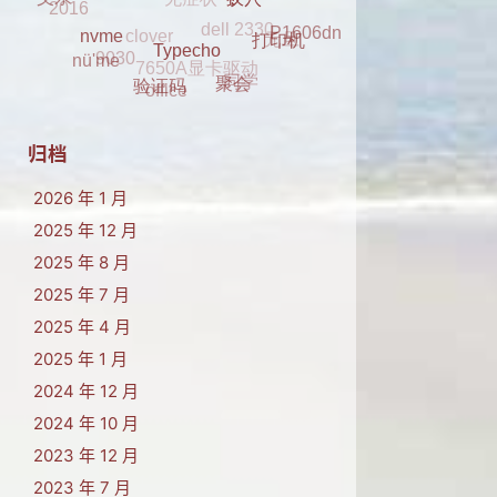
clover
2016
2017
元旦
父亲
P1606dn
7650A显卡驱动
蚁穴
9030
K29
打印机
同学
nü'me
nvme
office
Typecho
聚会
验证码
归档
2026 年 1 月
2025 年 12 月
2025 年 8 月
2025 年 7 月
2025 年 4 月
2025 年 1 月
2024 年 12 月
2024 年 10 月
2023 年 12 月
2023 年 7 月