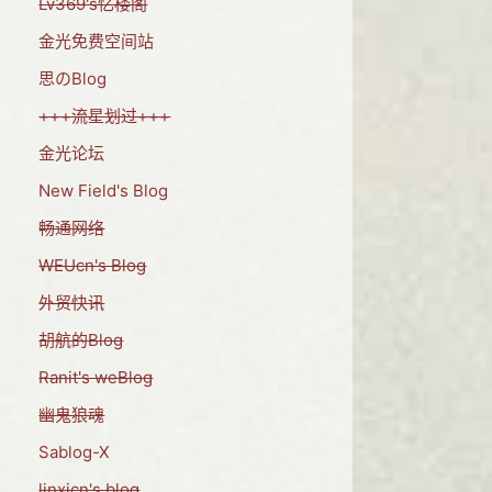
Lv369's忆楼阁
金光免费空间站
思のBlog
+++流星划过+++
金光论坛
New Field's Blog
畅通网络
WEUcn's Blog
外贸快讯
胡航的Blog
Ranit's weBlog
幽鬼狼魂
Sablog-X
linxicn's blog