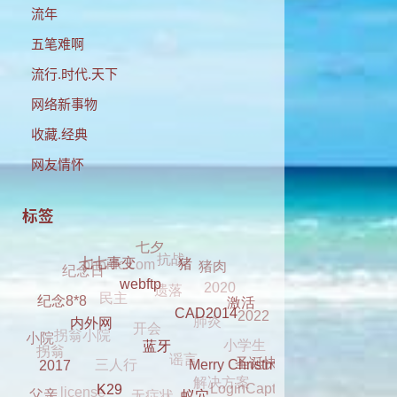
流年
五笔难啊
流行.时代.天下
网络新事物
收藏.经典
网友情怀
标签
抗战
phpidc.com
七夕
遗落
猪肉
民主
2020
纪念日
七七事变
猪
肺炎
开会
2022
拐翁小院
激活
谣言
小学生
webftp
纪念8*8
三人行
拐翁
CAD2014
解决方案
小院
无症状
圣诞快乐
内外网
license
LoginCaptcha
dell 2330
Merry Christmas
蓝牙