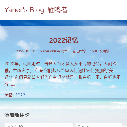
Yaner's Blog-雁鸣者
首页
2022记忆
分类
2023-01-01
yaner online
,
流年
暂无评论
1540 次阅读
yaner online
2022年，就此走过，普通人有太多太多不同的记忆，人间冷
毕业留言册
暖，世态炎凉。 但是它们却只希望人们记住它们强加的“美
好”！它们只希望人们的自主记忆就是一张白纸，不，白纸也不
流年
行……
五笔难啊
标签:
2022
流行.时代.天下
网络新事物
添加新评论
收藏.经典