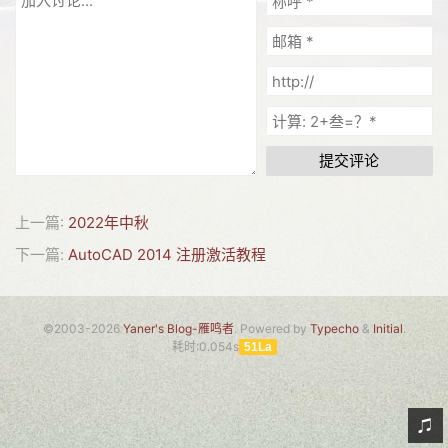
网友情怀
链接
Nav
归档
提交评论
留言
上一篇:
2022年中秋
下一篇:
AutoCAD 2014 注册激活教程
©2003-2026
Yaner's Blog-雁鸣者
. Powered by
Typecho
&
Initial
.
耗时:0.054s
51La