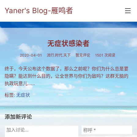
Yaner's Blog-雁鸣者
首页
无症状感染者
分类
2020-04-01
流行.时代.天下
暂无评论
1501 次阅读
yaner online
终于，今天公布这个数据了，那么之前呢？你们为什么总是要
毕业留言册
隐瞒？能达到什么目的，让全世界与你们为敌吗？这群无脑的
执政玩意儿……
流年
标签:
无症状
五笔难啊
流行.时代.天下
添加新评论
网络新事物
收藏.经典