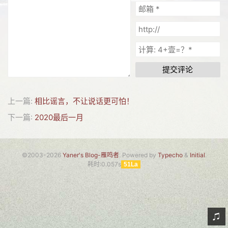
网友情怀
链接
Nav
提交评论
归档
留言
上一篇:
相比谣言，不让说话更可怕！
下一篇:
2020最后一月
©2003-2026
Yaner's Blog-雁鸣者
. Powered by
Typecho
&
Initial
.
耗时:0.057s
51La